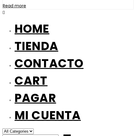
product
Read more
page
HOME
TIENDA
CONTACTO
CART
PAGAR
MI CUENTA