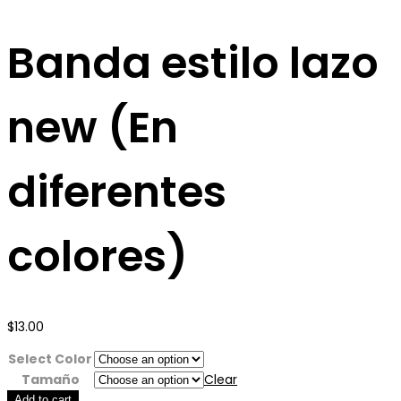
Banda estilo lazo
new (En
diferentes
colores)
$
13.00
Select Color
Tamaño
Clear
Add to cart