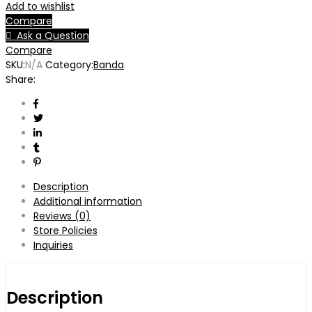
Add to wishlist
Compare
Ask a Question
Compare
SKU:
N/A
Category:
Banda
Share:
Description
Additional information
Reviews (0)
Store Policies
Inquiries
Description