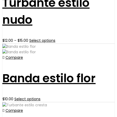
Turbante estilo
nudo
Price
This
$
12.00
–
$
15.00
Select options
range:
product
$12.00
has
through
multiple
Compare
$15.00
variants.
The
Banda estilo flor
options
may
be
chosen
on
This
$
10.00
Select options
the
product
product
has
Compare
page
multiple