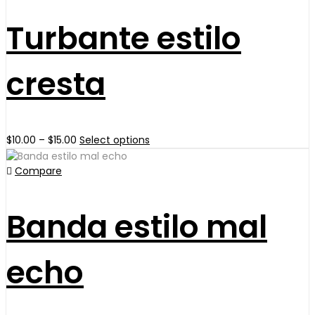
variants.
Turbante estilo
The
options
may
be
cresta
chosen
on
the
product
Price
This
$
10.00
–
$
15.00
Select options
page
range:
product
$10.00
has
Compare
through
multiple
$15.00
variants.
Banda estilo mal
The
options
may
be
echo
chosen
on
the