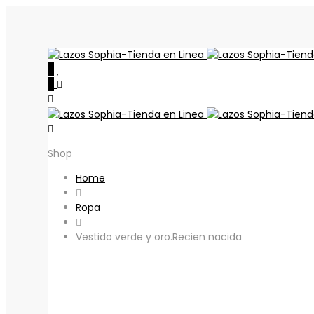
0
0
Shop
Home
Ropa
Vestido verde y oro.Recien nacida