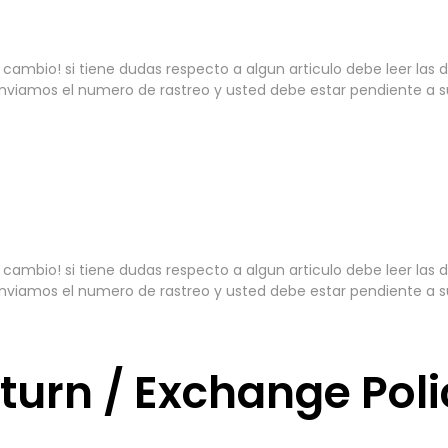
ambio! si tiene dudas respecto a algun articulo debe leer las
nviamos el numero de rastreo y usted debe estar pendiente a 
ambio! si tiene dudas respecto a algun articulo debe leer las
nviamos el numero de rastreo y usted debe estar pendiente a 
eturn / Exchange Pol