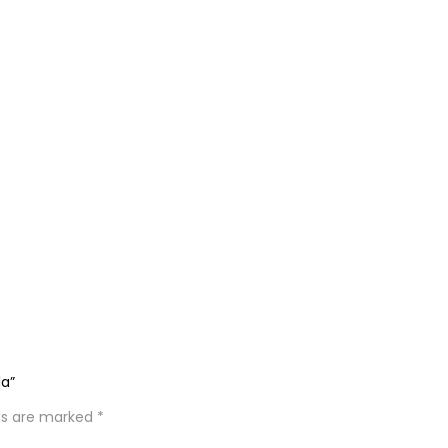
da”
lds are marked
*