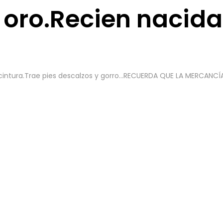
 oro.Recien nacida
la cintura.Trae pies descalzos y gorro…RECUERDA QUE LA MERCANC