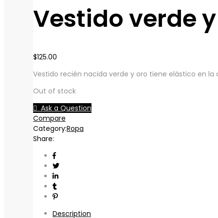
Vestido verde y
$
125.00
Vestido recién nacida verde y oro tiene elástico en 
Out of stock
Ask a Question
Compare
Category:
Ropa
Share:
Description