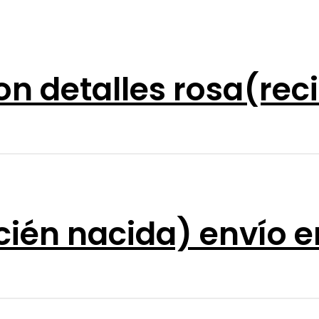
on detalles rosa(rec
recién nacida) envío