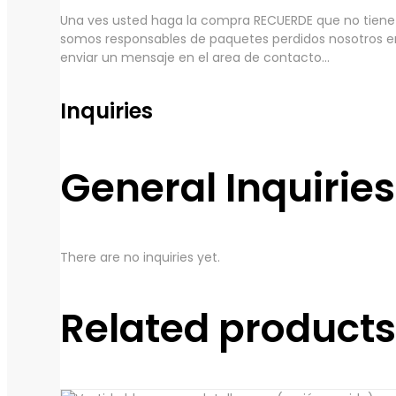
Una ves usted haga la compra RECUERDE que no tiene c
somos responsables de paquetes perdidos nosotros e
enviar un mensaje en el area de contacto...
Inquiries
General Inquiries
There are no inquiries yet.
Related products