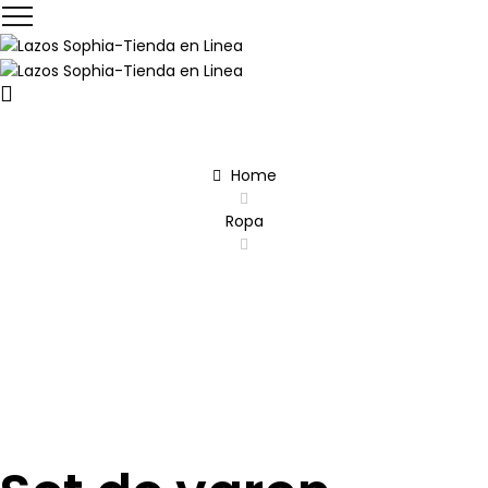
SHOP
Home
Ropa
Set de varon recién nacido azul