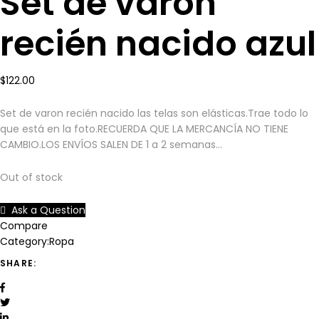
Set de varon
recién nacido azul
$
122.00
Set de varon recién nacido las telas son elásticas.Trae todo lo
que está en la foto.RECUERDA QUE LA MERCANCÍA NO TIENE
CAMBIO.LOS ENVÍOS SALEN DE 1 a 2 semanas…
Out of stock
Ask a Question
Compare
Category:
Ropa
SHARE: